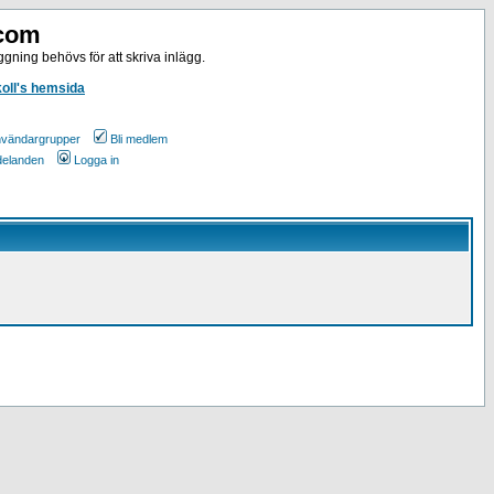
.com
gning behövs för att skriva inlägg.
koll's hemsida
vändargrupper
Bli medlem
ddelanden
Logga in