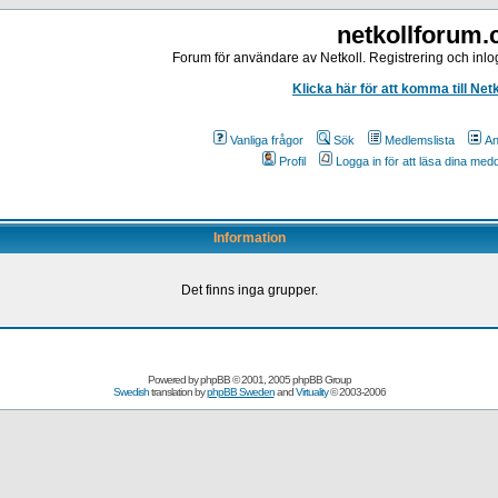
netkollforum
Forum för användare av Netkoll. Registrering och inlog
Klicka här för att komma till Net
Vanliga frågor
Sök
Medlemslista
An
Profil
Logga in för att läsa dina me
Information
Det finns inga grupper.
Powered by
phpBB
© 2001, 2005 phpBB Group
Swedish
translation by
phpBB Sweden
and
Virtuality
© 2003-2006