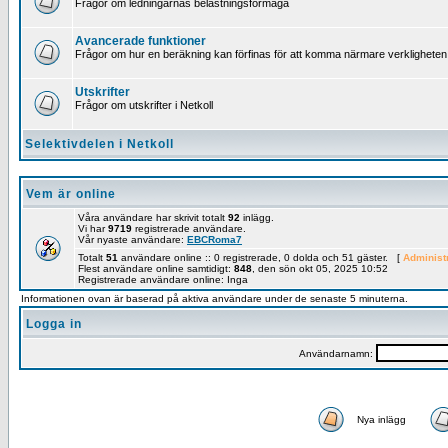
Frågor om ledningarnas belastningsförmåga
Avancerade funktioner
Frågor om hur en beräkning kan förfinas för att komma närmare verkligheten
Utskrifter
Frågor om utskrifter i Netkoll
Selektivdelen i Netkoll
Vem är online
Våra användare har skrivit totalt
92
inlägg.
Vi har
9719
registrerade användare.
Vår nyaste användare:
EBCRoma7
Totalt
51
användare online :: 0 registrerade, 0 dolda och 51 gäster. [
Administ
Flest användare online samtidigt:
848
, den sön okt 05, 2025 10:52
Registrerade användare online: Inga
Informationen ovan är baserad på aktiva användare under de senaste 5 minuterna.
Logga in
Användarnamn:
Nya inlägg