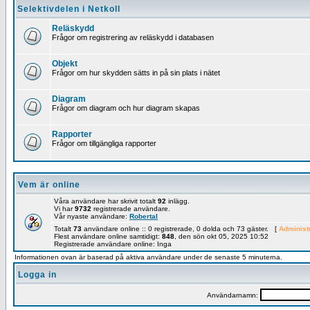
Selektivdelen i Netkoll
Reläskydd
Frågor om registrering av reläskydd i databasen
Objekt
Frågor om hur skydden sätts in på sin plats i nätet
Diagram
Frågor om diagram och hur diagram skapas
Rapporter
Frågor om tillgängliga rapporter
Vem är online
Våra användare har skrivit totalt
92
inlägg.
Vi har
9732
registrerade användare.
Vår nyaste användare:
RobertaI
Totalt
73
användare online :: 0 registrerade, 0 dolda och 73 gäster. [
Administ
Flest användare online samtidigt:
848
, den sön okt 05, 2025 10:52
Registrerade användare online: Inga
Informationen ovan är baserad på aktiva användare under de senaste 5 minuterna.
Logga in
Användarnamn: