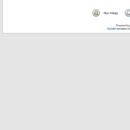
Nya inlägg
Powered by
Swedish
translation b