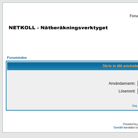
Forum
Forumindex
Skriv in ditt använd
Användarnamn:
Lösenord:
Jag 
Powered by
Swedish
translation b