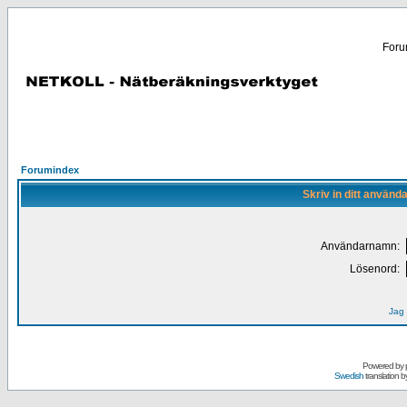
Forum
Forumindex
Skriv in ditt använd
Användarnamn:
Lösenord:
Jag 
Powered by
Swedish
translation b