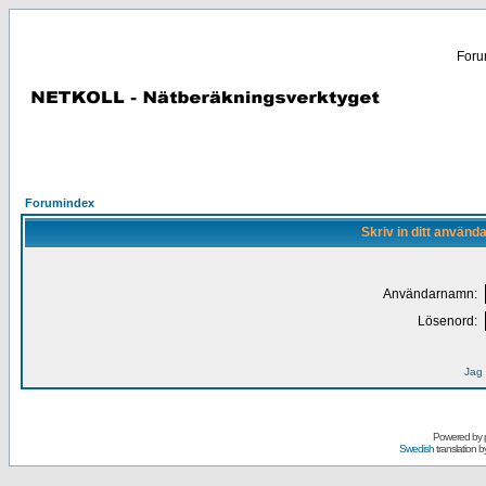
Forum
Forumindex
Skriv in ditt använd
Användarnamn:
Lösenord:
Jag 
Powered by
Swedish
translation b