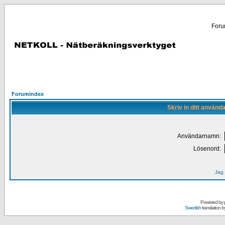
Forum
Forumindex
Skriv in ditt använd
Användarnamn:
Lösenord:
Jag 
Powered by
Swedish
translation b