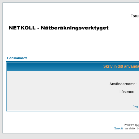
Forum
Forumindex
Skriv in ditt använd
Användarnamn:
Lösenord:
Jag 
Powered by
Swedish
translation b