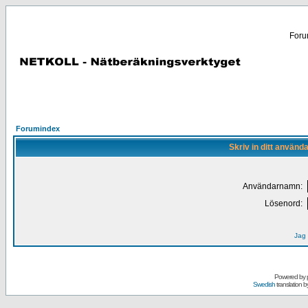
Forum
Forumindex
Skriv in ditt använd
Användarnamn:
Lösenord:
Jag 
Powered by
Swedish
translation b