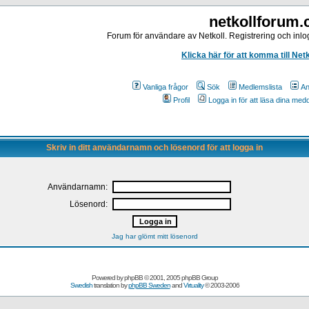
netkollforum
Forum för användare av Netkoll. Registrering och inlog
Klicka här för att komma till Net
Vanliga frågor
Sök
Medlemslista
An
Profil
Logga in för att läsa dina me
Skriv in ditt användarnamn och lösenord för att logga in
Användarnamn:
Lösenord:
Jag har glömt mitt lösenord
Powered by
phpBB
© 2001, 2005 phpBB Group
Swedish
translation by
phpBB Sweden
and
Virtuality
© 2003-2006