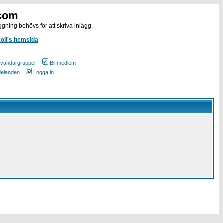
.com
gning behövs för att skriva inlägg.
koll's hemsida
vändargrupper
Bli medlem
ddelanden
Logga in