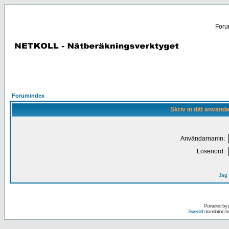
Forum
Forumindex
Skriv in ditt använd
Användarnamn:
Lösenord:
Jag 
Powered by
Swedish
translation b