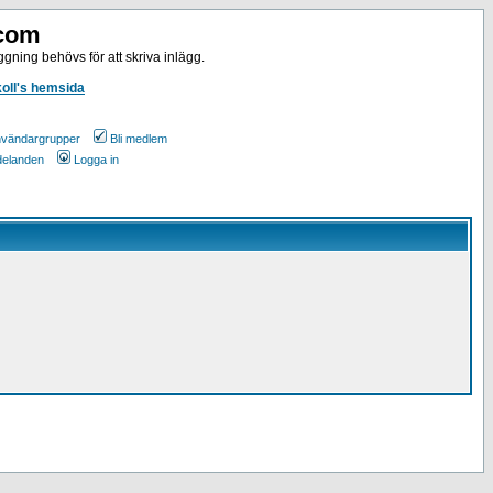
.com
gning behövs för att skriva inlägg.
koll's hemsida
vändargrupper
Bli medlem
ddelanden
Logga in