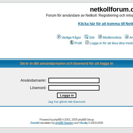
netkollforum
Forum för användare av Netkoll. Registrering och inlog
Klicka här för att komma till Net
Vanliga frågor
Sök
Medlemslista
An
Profil
Logga in för att läsa dina me
Skriv in ditt användarnamn och lösenord för att logga in
Användarnamn:
Lösenord:
Jag har glömt mitt lösenord
Powered by
phpBB
© 2001, 2005 phpBB Group
Swedish
translation by
phpBB Sweden
and
Virtuality
© 2003-2006