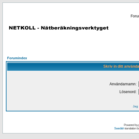
Forum
Forumindex
Skriv in ditt använd
Användarnamn:
Lösenord:
Jag 
Powered by
Swedish
translation b