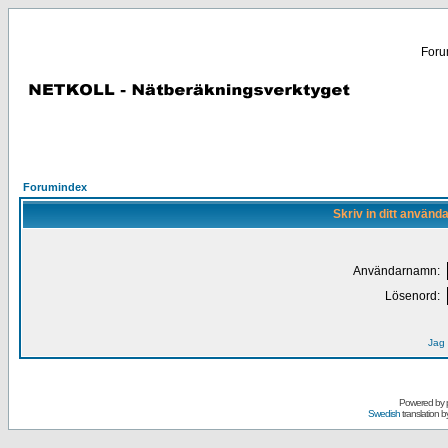
Forum
Forumindex
Skriv in ditt använd
Användarnamn:
Lösenord:
Jag 
Powered by
Swedish
translation b