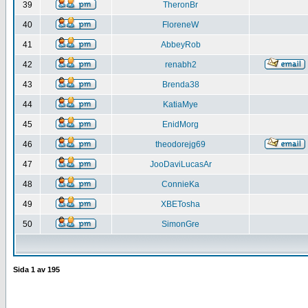
39
TheronBr
40
FloreneW
41
AbbeyRob
42
renabh2
43
Brenda38
44
KatiaMye
45
EnidMorg
46
theodorejg69
47
JooDaviLucasAr
48
ConnieKa
49
XBETosha
50
SimonGre
Sida
1
av
195