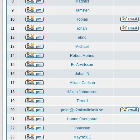
8
Magnus
9
Hamsten
10
Tobias
11
johan
12
ehnd
13
Michael
14
Robert Mohns
15
Bo Arvidsson
16
Johan.N
17
Mikael Carlson
18
Håkan Johansson
19
Timsid
20
peter@p2mkraftteknik.se
21
Hanne Overgaard
22
Jonasson
23
Mayra58E