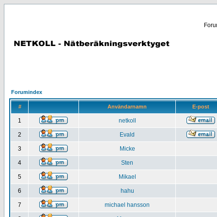
Forum
Forumindex
#
Användarnamn
E-post
1
netkoll
2
Evald
3
Micke
4
Sten
5
Mikael
6
hahu
7
michael hansson