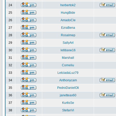
24
herbertok2
25
HungBide
26
AmadoCle
27
EzraBena
28
Rosalmep
29
SallyArl
30
letitiaxw16
31
Marshall
32
Corneliu
33
LetciadaLuz79
34
Anthonycam
35
PedroDanielOli
36
janetteax60
37
KurtisSe
38
StefanVi