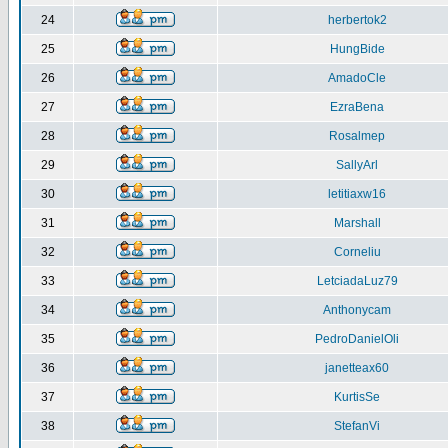
24
herbertok2
25
HungBide
26
AmadoCle
27
EzraBena
28
Rosalmep
29
SallyArl
30
letitiaxw16
31
Marshall
32
Corneliu
33
LetciadaLuz79
34
Anthonycam
35
PedroDanielOli
36
janetteax60
37
KurtisSe
38
StefanVi