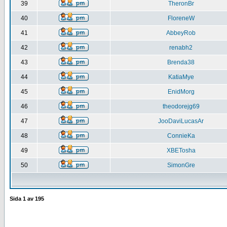
39
TheronBr
40
FloreneW
41
AbbeyRob
42
renabh2
43
Brenda38
44
KatiaMye
45
EnidMorg
46
theodorejg69
47
JooDaviLucasAr
48
ConnieKa
49
XBETosha
50
SimonGre
Sida
1
av
195