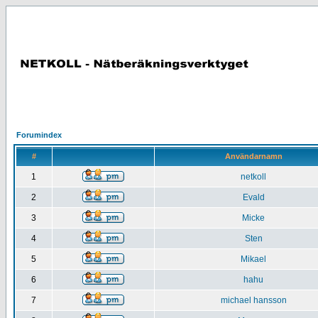
Forumindex
#
Användarnamn
1
netkoll
2
Evald
3
Micke
4
Sten
5
Mikael
6
hahu
7
michael hansson