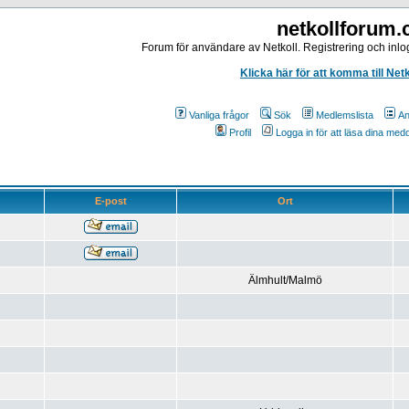
netkollforum
Forum för användare av Netkoll. Registrering och inlog
Klicka här för att komma till Net
Vanliga frågor
Sök
Medlemslista
An
Profil
Logga in för att läsa dina me
E-post
Ort
Älmhult/Malmö