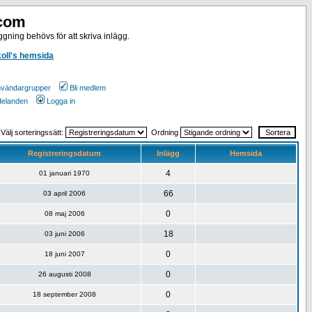
.com
gning behövs för att skriva inlägg.
koll's hemsida
vändargrupper
Bli medlem
ddelanden
Logga in
Välj sorteringssätt:
Ordning
Registreringsdatum
Inlägg
Hemsida
4
01 januari 1970
66
03 april 2006
0
08 maj 2006
18
03 juni 2006
0
18 juni 2007
0
26 augusti 2008
0
18 september 2008