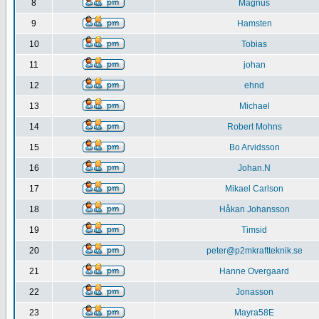
8
Magnus
9
Hamsten
10
Tobias
11
johan
12
ehnd
13
Michael
14
Robert Mohns
15
Bo Arvidsson
16
Johan.N
17
Mikael Carlson
18
Håkan Johansson
19
Timsid
20
peter@p2mkraftteknik.se
21
Hanne Overgaard
22
Jonasson
23
Mayra58E