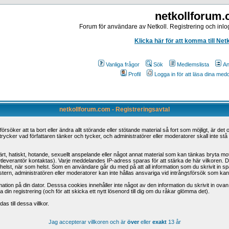
netkollforum
Forum för användare av Netkoll. Registrering och inlog
Klicka här för att komma till Net
Vanliga frågor
Sök
Medlemslista
An
Profil
Logga in för att läsa dina me
netkollforum.com - Registreringsavtal
öker att ta bort eller ändra allt störande eller stötande material så fort som möjligt, är det o
trycker vad författaren tänker och tycker, och administratörer eller moderatorer skall inte st
t, hatiskt, hotande, sexuellt anspelande eller något annat material som kan tänkas bryta mot n
etleverantör kontaktas). Varje meddelandes IP-adress sparas för att stärka de här vilkoren.
 som helst, när som helst. Som en användare går du med på att all information som du skrivit in
tern, administratören eller moderatorer kan inte hållas ansvariga vid intrångsförsök som kan led
ation på din dator. Desssa cookies innehåller inte något av den information du skrivit in ova
din registrering (och för att skicka ett nytt lösenord till dig om du råkar glömma det).
s till dessa villkor.
Jag accepterar villkoren och är
över
eller
exakt
13 år