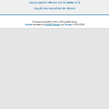
Jag accepterar villkoren och är
under
13 år
Jag går inte med på de här vilkoren
Powered by
phpBB
© 2001, 2005 phpBB Group
Swedish
translation by
phpBB Sweden
and
Virtuality
© 2003-2006