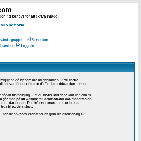
.com
gning behövs för att skriva inlägg.
koll's hemsida
vändargrupper
Bli medlem
ddelanden
Logga in
möjligt att gå igenom alla meddelanden. Vi vill därför
å till ansvar för det (förutom då för de meddelanden som de
ågon tillämplig lag. Om du bryter mot detta kan det leda till
 Du går med på att webmaster, administratör och moderatorer
 sparas i databasen. Den informationen kommer inte att
a till att data stjäls.
n, utan de används endast för att göra din användning av