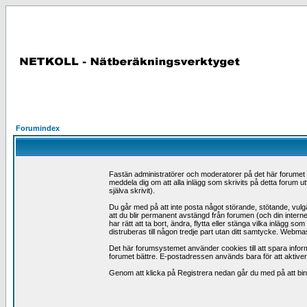
Forumindex
Fastän administratörer och moderatorer på det här forumet förs
meddela dig om att alla inlägg som skrivits på detta forum ut
själva skrivit).
Du går med på att inte posta något störande, stötande, vulgär
att du blir permanent avstängd från forumen (och din intern
har rätt att ta bort, ändra, flytta eller stänga vilka inlägg
distruberas till någon tredje part utan ditt samtycke. Webmas
Det här forumsystemet använder cookies till att spara inform
forumet bättre. E-postadressen används bara för att aktivera 
Genom att klicka på Registrera nedan går du med på att binda