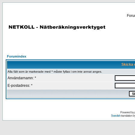
Forum
Forumindex
Skicka e
Alla fält som är markerade med * måste fyllas i om inte annat anges.
Användarnamn: *
E-postadress: *
Powered by
Swedish
translation b