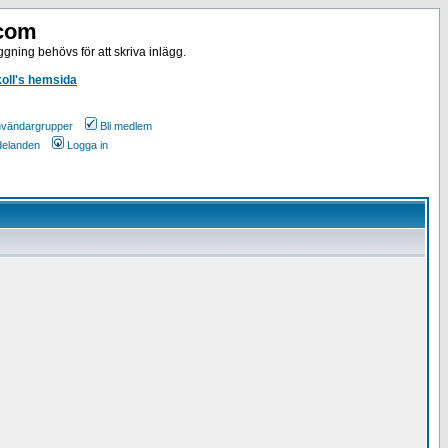
.com
gning behövs för att skriva inlägg.
koll's hemsida
vändargrupper
Bli medlem
ddelanden
Logga in