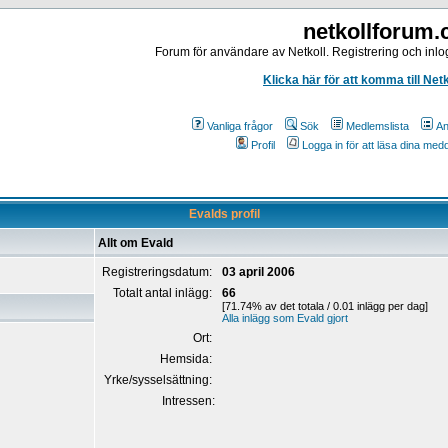
netkollforum
Forum för användare av Netkoll. Registrering och inlog
Klicka här för att komma till Net
Vanliga frågor
Sök
Medlemslista
An
Profil
Logga in för att läsa dina me
Evalds profil
Allt om Evald
Registreringsdatum:
03 april 2006
Totalt antal inlägg:
66
[71.74% av det totala / 0.01 inlägg per dag]
Alla inlägg som Evald gjort
Ort:
Hemsida:
Yrke/sysselsättning:
Intressen: