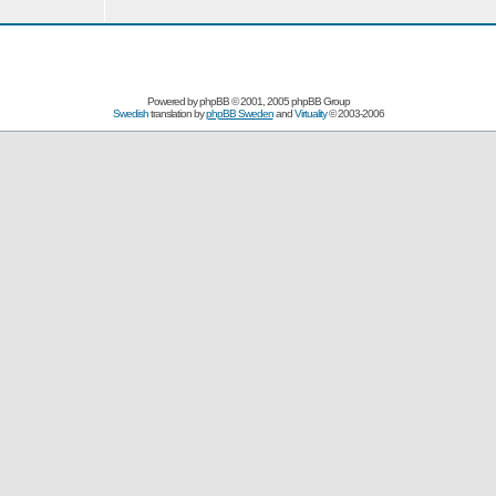
Powered by
phpBB
© 2001, 2005 phpBB Group
Swedish
translation by
phpBB Sweden
and
Virtuality
© 2003-2006