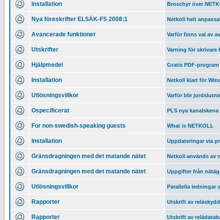
Installation
Broschyr över NETK
Nya föreskrifter ELSÄK-FS 2008:1
Netkoll helt anpassat
Avancerade funktioner
Varför finns val av 
Utskrifter
Varning för skrivare
Hjälpmedel
Gratis PDF-program
Installation
Netkoll klart för Wi
Utlösningsvillkor
Varför blir jordslut
Ospecificerat
PLS nya kanalskena 
For non-swedish-speaking guests
What is NETKOLL
Installation
Uppdateringar via 
Gränsdragningen med det matande nätet
Netkoll används av 
Gränsdragningen med det matande nätet
Uppgifter från nätäga
Utlösningsvillkor
Parallella ledningar 
Rapporter
Utskrift av reläskyd
Rapporter
Utskrift av relädata