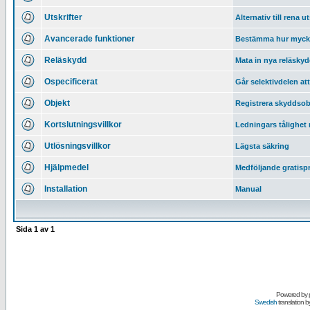
Utskrifter
Alternativ till rena ut
Avancerade funktioner
Bestämma hur mycke
Reläskydd
Mata in nya reläsky
Ospecificerat
Går selektivdelen at
Objekt
Registrera skyddsob
Kortslutningsvillkor
Ledningars tålighet 
Utlösningsvillkor
Lägsta säkring
Hjälpmedel
Medföljande gratis
Installation
Manual
Sida
1
av
1
Powered by
Swedish
translation b