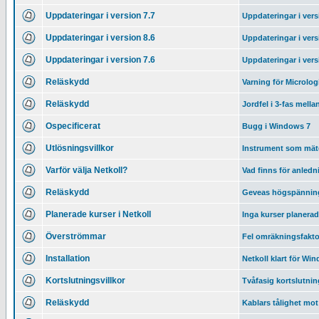
Uppdateringar i version 7.7
Uppdateringar i vers
Uppdateringar i version 8.6
Uppdateringar i vers
Uppdateringar i version 7.6
Uppdateringar i vers
Reläskydd
Varning för Microlog
Reläskydd
Jordfel i 3-fas mell
Ospecificerat
Bugg i Windows 7
Utlösningsvillkor
Instrument som mät
Varför välja Netkoll?
Vad finns för anledni
Reläskydd
Geveas högspänning
Planerade kurser i Netkoll
Inga kurser planera
Överströmmar
Fel omräkningsfaktor
Installation
Netkoll klart för Wi
Kortslutningsvillkor
Tvåfasig kortslutning
Reläskydd
Kablars tålighet mo