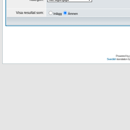
Visa resultat som:
Inlägg
Ämnen
Powered by
Swedish
translation b