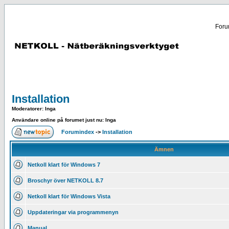
Forum
Installation
Moderatorer
: Inga
Användare online på forumet just nu: Inga
Forumindex
->
Installation
Ämnen
Netkoll klart för Windows 7
Broschyr över NETKOLL 8.7
Netkoll klart för Windows Vista
Uppdateringar via programmenyn
Manual