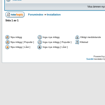
Visa ämnen ny
Forumindex
->
Installation
Sida
1
av
1
Nya inlägg
Inga nya inlägg
Viktigt meddelande
Nya inlägg [ Populär ]
Inga nya inlägg [ Populär ]
Klistrad
Nya inlägg [ Låst ]
Inga nya inlägg [ Låst ]
Powered by
Swedish
translation b