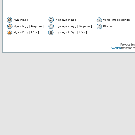
Nya inlägg
Inga nya inlägg
Viktigt meddelande
Nya inlägg [ Populär ]
Inga nya inlägg [ Populär ]
Klistrad
Nya inlägg [ Låst ]
Inga nya inlägg [ Låst ]
Powered by
Swedish
translation b