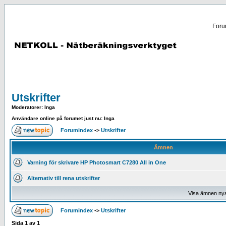
Forum
Utskrifter
Moderatorer
: Inga
Användare online på forumet just nu: Inga
Forumindex
->
Utskrifter
Ämnen
Varning för skrivare HP Photosmart C7280 All in One
Alternativ till rena utskrifter
Visa ämnen ny
Forumindex
->
Utskrifter
Sida
1
av
1