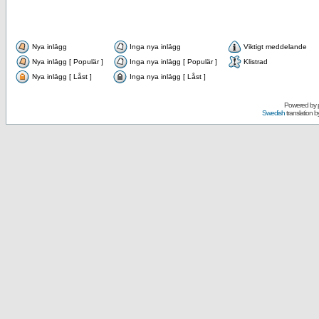
Nya inlägg
Inga nya inlägg
Viktigt meddelande
Nya inlägg [ Populär ]
Inga nya inlägg [ Populär ]
Klistrad
Nya inlägg [ Låst ]
Inga nya inlägg [ Låst ]
Powered by
Swedish
translation b