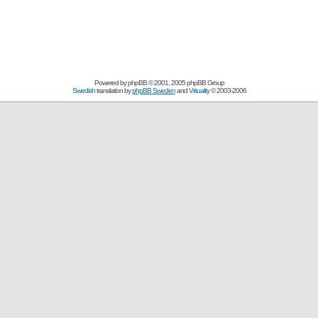
Powered by
phpBB
© 2001, 2005 phpBB Group
Swedish
translation by
phpBB Sweden
and
Virtuality
© 2003-2006