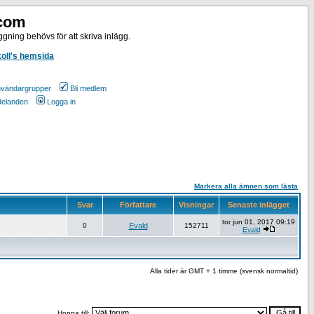
.com
gning behövs för att skriva inlägg.
koll's hemsida
vändargrupper
Bli medlem
ddelanden
Logga in
Markera alla ämnen som lästa
Svar
Författare
Visningar
Senaste inlägget
tor jun 01, 2017 09:19
0
Evald
152711
Evald
Alla tider är GMT + 1 timme (svensk normaltid)
Hoppa till: