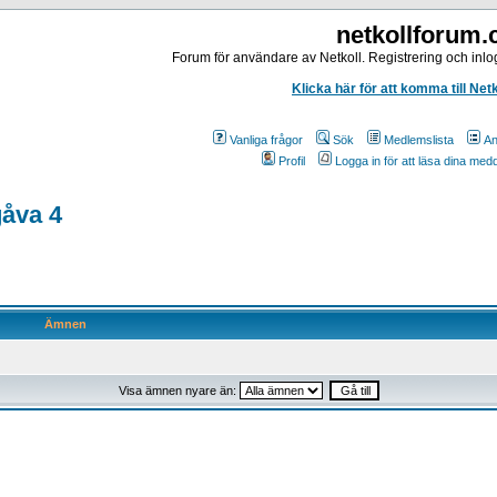
netkollforum
Forum för användare av Netkoll. Registrering och inlog
Klicka här för att komma till Net
Vanliga frågor
Sök
Medlemslista
An
Profil
Logga in för att läsa dina me
gåva 4
Ämnen
Visa ämnen nyare än: