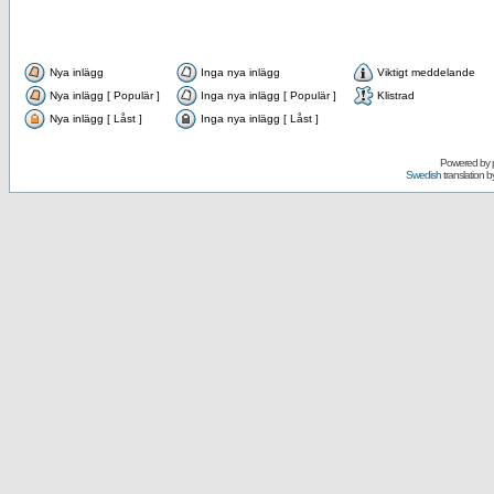
Nya inlägg
Inga nya inlägg
Viktigt meddelande
Nya inlägg [ Populär ]
Inga nya inlägg [ Populär ]
Klistrad
Nya inlägg [ Låst ]
Inga nya inlägg [ Låst ]
Powered by
Swedish
translation b