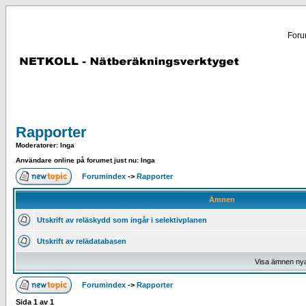
Forum
Rapporter
Moderatorer
: Inga
Användare online på forumet just nu: Inga
Forumindex
->
Rapporter
Ämnen
Utskrift av reläskydd som ingår i selektivplanen
Utskrift av relädatabasen
Visa ämnen ny
Forumindex
->
Rapporter
Sida
1
av
1