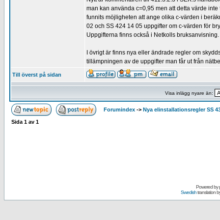
man kan använda c=0,95 men att detta värde inte tar
funnits möjligheten att ange olika c-värden i beräk
02 och SS 424 14 05 uppgifter om c-värden för bry
Uppgifterna finns också i Netkolls bruksanvisning.
I övrigt är finns nya eller ändrade regler om skydd
tillämpningen av de uppgifter man får ut från nät
Till överst på sidan
Visa inlägg nyare än:
Forumindex
->
Nya elinstallationsregler SS 4
Sida
1
av
1
Powered by
Swedish
translation b