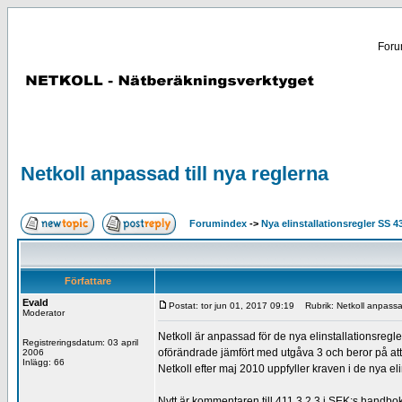
Forum
Netkoll anpassad till nya reglerna
Forumindex
->
Nya elinstallationsregler SS 4
Författare
Evald
Postat: tor jun 01, 2017 09:19
Rubrik: Netkoll anpassad
Moderator
Netkoll är anpassad för de nya elinstallationsreg
Registreringsdatum: 03 april
oförändrade jämfört med utgåva 3 och beror på att
2006
Inlägg: 66
Netkoll efter maj 2010 uppfyller kraven i de nya el
Nytt är kommentaren till 411.3.2.3 i SEK:s handbo