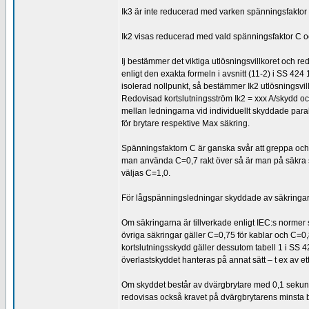
Ik3 är inte reducerad med varken spänningsfakto
Ik2 visas reducerad med vald spänningsfaktor C oc
Ij bestämmer det viktiga utlösningsvillkoret och
enligt den exakta formeln i avsnitt (11-2) i SS 424
isolerad nollpunkt, så bestämmer Ik2 utlösningsvill
Redovisad kortslutningsström Ik2 = xxx A/skydd oc
mellan ledningarna vid individuellt skyddade parall
för brytare respektive Max säkring.
Spänningsfaktorn C är ganska svår att greppa och fö
man använda C=0,7 rakt över så är man på säkra s
väljas C=1,0.
För lågspänningsledningar skyddade av säkringar 
Om säkringarna är tillverkade enligt IEC:s normer s
övriga säkringar gäller C=0,75 för kablar och C=
kortslutningsskydd gäller dessutom tabell 1 i SS 4
överlastskyddet hanteras på annat sätt – t ex av et
Om skyddet består av dvärgbrytare med 0,1 sekund
redovisas också kravet på dvärgbrytarens minsta br