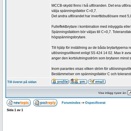
MCCB-skydd finns i två utföranden. Det ena utför
välja spänningsfaktor C=0,7.
Det andra utförandet har inverttidsutlösare med 5
Fulleffektbrytare i kombination med inbyggda eller 
Spänningsfaktorn bör väljas till C=0,7. Toleransfaktor
högspänningsbrytare.
Till hjälp för inställning av de båda brytartyperna
utlösningsvillkoret enligt SS 424 14 02. Max Ir avse
anger den kortslutningsström som brytaren minst ska 
Inom parantes visas vilken ström för utlösningsvill
Bestämmelser om spänningsfaktor C och toleransfa
Till överst på sidan
Visa inlägg nyare än:
Forumindex
->
Ospecificerat
Sida
1
av
1