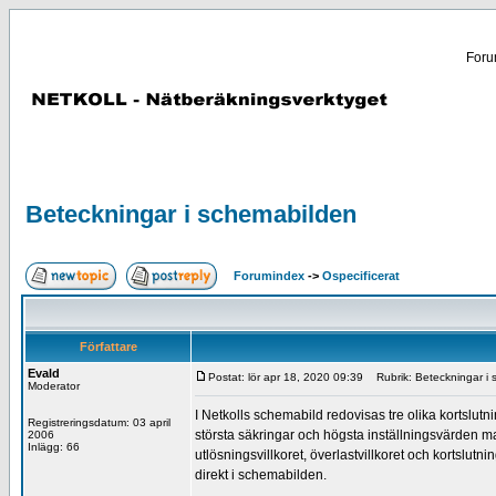
Forum
Beteckningar i schemabilden
Forumindex
->
Ospecificerat
Författare
Evald
Postat: lör apr 18, 2020 09:39
Rubrik: Beteckningar i 
Moderator
I Netkolls schemabild redovisas tre olika kortslut
Registreringsdatum: 03 april
största säkringar och högsta inställningsvärden ma
2006
Inlägg: 66
utlösningsvillkoret, överlastvillkoret och kortslut
direkt i schemabilden.