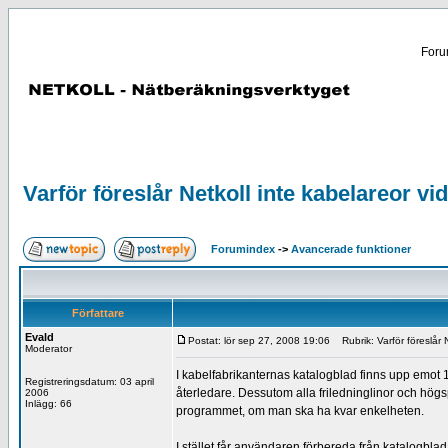
Forum
Varför föreslår Netkoll inte kabelareor vi
Forumindex
->
Avancerade funktioner
Författare
Evald
Postat: lör sep 27, 2008 19:06
Rubrik: Varför föreslår N
Moderator
I kabelfabrikanternas katalogblad finns upp emot 
Registreringsdatum: 03 april
återledare. Dessutom alla friledninglinor och högs
2006
Inlägg: 66
programmet, om man ska ha kvar enkelheten.
I stället får användaren förbereda från katalogbla