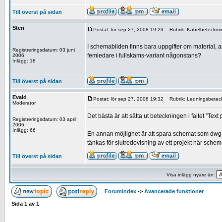
Till överst på sidan
Sten
Postat: lör sep 27, 2008 19:23
Rubrik: Kabelbeteckni
I schemabilden finns bara uppgifter om material, 
Registreringsdatum: 03 juni
femledare i fullskäms-variant någonstans?
2006
Inlägg: 18
Till överst på sidan
Evald
Postat: lör sep 27, 2008 19:32
Rubrik: Ledningsbetec
Moderator
Det bästa är att sätta ut beteckningen i fältet ”Text
Registreringsdatum: 03 april
2006
Inlägg: 66
En annan möjlighet är att spara schemat som dwg-f
tänkas för slutredovisning av ett projekt när schem
Till överst på sidan
Visa inlägg nyare än:
Forumindex
->
Avancerade funktioner
Sida
1
av
1