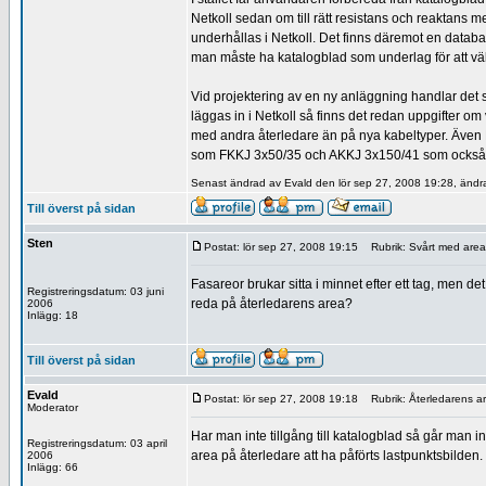
Netkoll sedan om till rätt resistans och reaktans 
underhållas i Netkoll. Det finns däremot en databa
man måste ha katalogblad som underlag för att väl
Vid projektering av en ny anläggning handlar det 
läggas in i Netkoll så finns det redan uppgifter o
med andra återledare än på nya kabeltyper. Även 
som FKKJ 3x50/35 och AKKJ 3x150/41 som också
Senast ändrad av Evald den lör sep 27, 2008 19:28, ändra
Till överst på sidan
Sten
Postat: lör sep 27, 2008 19:15
Rubrik: Svårt med area 
Fasareor brukar sitta i minnet efter ett tag, men det
Registreringsdatum: 03 juni
reda på återledarens area?
2006
Inlägg: 18
Till överst på sidan
Evald
Postat: lör sep 27, 2008 19:18
Rubrik: Återledarens a
Moderator
Har man inte tillgång till katalogblad så går man i
Registreringsdatum: 03 april
area på återledare att ha påförts lastpunktsbilden
2006
Inlägg: 66