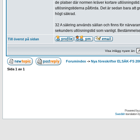
de platser där normen kräver kortare utlösningstid
utlösningstiderna påförda. Det är sedan bara att 
högt säkrad.
32 A säkring används sällan och finns för närvarand
sekunders utlösningstid som vanligt. Bestämmelsen
Till överst på sidan
Visa inlägg nyare än:
Forumindex
->
Nya föreskrifter ELSÄK-FS 20
Sida
1
av
1
Powered by
Swedish
translation b