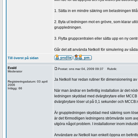
1. Sätta in en mindre säkring om belastningen tillåt
2. Byta ut ledningen mot en grövre, som klarar utlö
gruppledningen.
3. Flytta gruppcentralen eller sätta upp en ny ce
Går det att använda Netkoll för simulering av såd
Till överst på sidan
Evald
Postat: ons mar 04, 2009 09:37
Rubrik:
Moderator
Ja Netkoll har redan rutiner för dimensionering a
Registreringsdatum: 03 april
2006
Inlägg: 66
När man ändrar en befintlig installation är det nöd
ledningen skyddad med dvärgbrytare eller MCCB och 
dvärgbrytare löser ut på 0,1 sekunder och MCCB:n
Är gruppledningen skyddad med säkring som löser 
är det förmodligen ledningens strömvärde som avg
utgöra något problem. I installationer inom indus
Användare av Netkoll kan enkelt öppna en befintlig