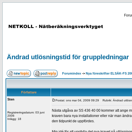
Forum
Ändrad utlösningstid för gruppledningar
Forumindex
->
Nya föreskrifter ELSÄK-FS 20
Författare
Sten
Postat: ons mar 04, 2009 09:29
Rubrik: Ändrad utlösni
Nästa utgåva av SS 436 40 00 kommer att ange minsk
Registreringsdatum: 03 juni
kraven bara nya installationer eller när man ändra
2006
Inlägg: 18
den tidpunkt de uppfördes.
Min idé för att uppfylla det nya kravet på utlösnin