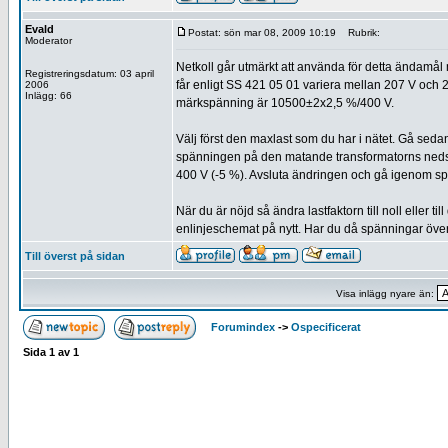
Evald
Postat: sön mar 08, 2009 10:19
Rubrik:
Moderator
Netkoll går utmärkt att använda för detta ändamål 
Registreringsdatum: 03 april
får enligt SS 421 05 01 variera mellan 207 V och 24
2006
Inlägg: 66
märkspänning är 10500±2x2,5 %/400 V.
Välj först den maxlast som du har i nätet. Gå sed
spänningen på den matande transformatorns nedsid
400 V (-5 %). Avsluta ändringen och gå igenom sp
När du är nöjd så ändra lastfaktorn till noll eller t
enlinjeschemat på nytt. Har du då spänningar över 4
Till överst på sidan
Visa inlägg nyare än:
Forumindex
->
Ospecificerat
Sida
1
av
1